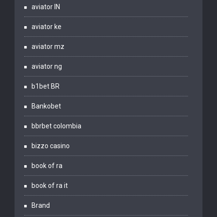
aviator IN
aviator ke
aviator mz
aviator ng
b1bet BR
Bankobet
bbrbet colombia
bizzo casino
book of ra
book of ra it
Brand