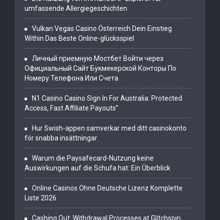
umfassende Allergiegeschichten
Vulkan Vegas Casino Österreich Dein Einstieg
Within Das Beste Online-glücksspiel
Личный приемную Мостбет Войти через
Официальный Сайт Букмекерской Конторы По
Номеру Телефона Или Счета
N1 Casino Casino Sign In For Australia: Protected
Access, Fast Affiliate Payouts”
Hur Swish-appen samverkar med ditt casinokonto
för snabba insättningar
Warum die Paysafecard-Nutzung keine
Auswirkungen auf die Schufa hat: Ein Überblick
Online Casinos Ohne Deutsche Lizenz Komplette
Liste 2026
Cashing Out: Withdrawal Processes at Glitchspin