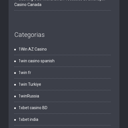
Casino Canada
Categorias
1Win AZ Casino
1win casino spanish
1win fr
1win Turkiye
1winRussia
1xbet casino BD
1xbet india