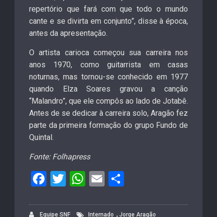
repertório que fará com que todo o mundo
cante e se divirta em conjunto”, disse à época,
antes da apresentação.
O artista carioca começou sua carreira nos
anos 1970, como guitarrista em casas
noturnas, mas tornou-se conhecido em 1977
quando Elza Soares gravou a canção
“Malandro”, que ele compôs ao lado de Jotabê.
Antes de se dedicar à carreira solo, Aragão fez
parte da primeira formação do grupo Fundo de
Quintal.
Fonte: Folhapress
F
T
W
E
S
a
wi
h
m
h
c
tt
at
ail
ar
,
Equipe SNF
Internado
Jorge Aragão