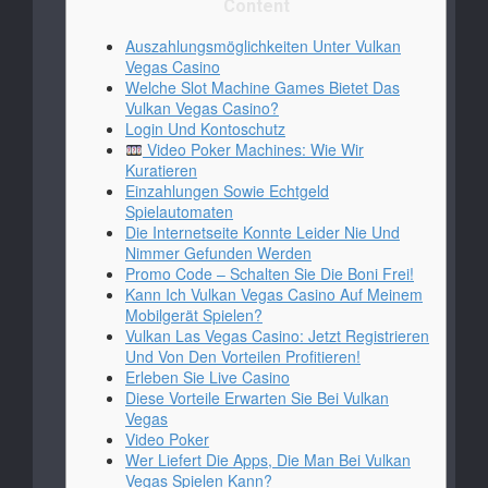
Content
Auszahlungsmöglichkeiten Unter Vulkan
Vegas Casino
Welche Slot Machine Games Bietet Das
Vulkan Vegas Casino?
Login Und Kontoschutz
Video Poker Machines: Wie Wir
Kuratieren
Einzahlungen Sowie Echtgeld
Spielautomaten
Die Internetseite Konnte Leider Nie Und
Nimmer Gefunden Werden
Promo Code – Schalten Sie Die Boni Frei!
Kann Ich Vulkan Vegas Casino Auf Meinem
Mobilgerät Spielen?
Vulkan Las Vegas Casino: Jetzt Registrieren
Und Von Den Vorteilen Profitieren!
Erleben Sie Live Casino
Diese Vorteile Erwarten Sie Bei Vulkan
Vegas
Video Poker
Wer Liefert Die Apps, Die Man Bei Vulkan
Vegas Spielen Kann?