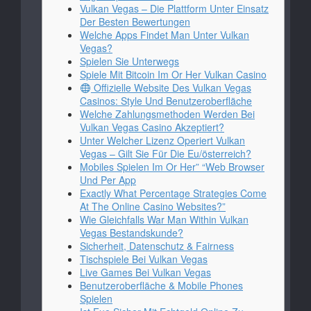
Vulkan Vegas – Die Plattform Unter Einsatz
Der Besten Bewertungen
Welche Apps Findet Man Unter Vulkan
Vegas?
Spielen Sie Unterwegs
Spiele Mit Bitcoin Im Or Her Vulkan Casino
Offizielle Website Des Vulkan Vegas
Casinos: Style Und Benutzeroberfläche
Welche Zahlungsmethoden Werden Bei
Vulkan Vegas Casino Akzeptiert?
Unter Welcher Lizenz Operiert Vulkan
Vegas – Gilt Sie Für Die Eu/österreich?
Mobiles Spielen Im Or Her” “Web Browser
Und Per App
Exactly What Percentage Strategies Come
At The Online Casino Websites?”
Wie Gleichfalls War Man Within Vulkan
Vegas Bestandskunde?
Sicherheit, Datenschutz & Fairness
Tischspiele Bei Vulkan Vegas
Live Games Bei Vulkan Vegas
Benutzeroberfläche & Mobile Phones
Spielen