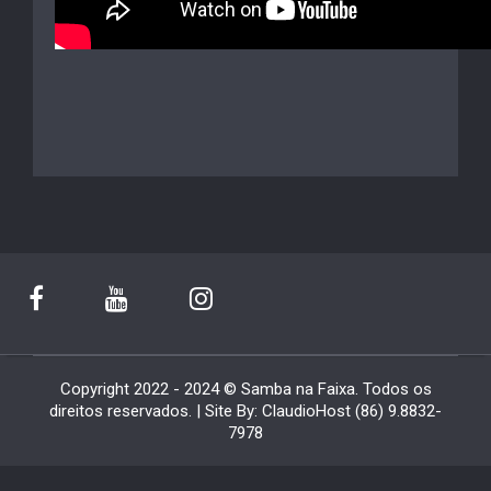
Copyright 2022 - 2024 © Samba na Faixa. Todos os
direitos reservados. | Site By: ClaudioHost (86) 9.8832-
7978