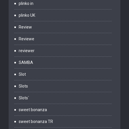
plinko in
plinko UK
Review
Reviewe
reviewer
SAMBA
Slot
Slots
Slots`
sweet bonanza
sweet bonanza TR