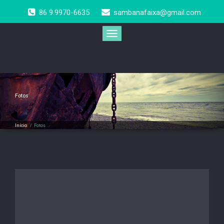
Skip
86 9.9970-6635
sambanafaixa@gmail.com
to
content
Toggle
navigation
Fotos
Início
/
Fotos