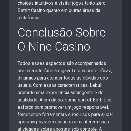
choices intuitivos e visitar jogos tanto zero
Bettilt Casino quanto em outras áreas da
plataforma.
Conclusão Sobre
O Nine Casino
Todos esses aspectos são acompanhados
por uma interface amigável e o suporte eficaz,
dinamico para atender todas as dúvidas dos
usuais. Com essas características, Lebull
promete uma experiência abrangente e de
qualidade. Além disso, some sort of Bettilt se
esforça para promover um jogo responsável,
fornecendo ferramentas e recursos para ajudar
operating-system usuários a manterem suas
atividades sobre apostas sob controle. A