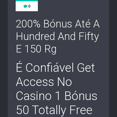
0
200% Bónus Até A
Hundred And Fifty
E 150 Rg
É Confiável Get
Access No
Casino 1 Bónus
50 Totally Free