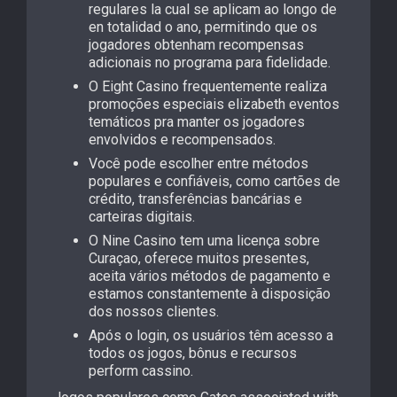
regulares la cual se aplicam ao longo de
en totalidad o ano, permitindo que os
jogadores obtenham recompensas
adicionais no programa para fidelidade.
O Eight Casino frequentemente realiza
promoções especiais elizabeth eventos
temáticos pra manter os jogadores
envolvidos e recompensados.
Você pode escolher entre métodos
populares e confiáveis, como cartões de
crédito, transferências bancárias e
carteiras digitais.
O Nine Casino tem uma licença sobre
Curaçao, oferece muitos presentes,
aceita vários métodos de pagamento e
estamos constantemente à disposição
dos nossos clientes.
Após o login, os usuários têm acesso a
todos os jogos, bônus e recursos
perform cassino.