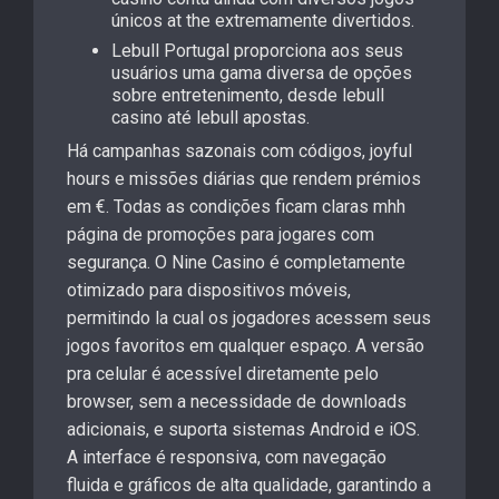
únicos at the extremamente divertidos.
Lebull Portugal proporciona aos seus
usuários uma gama diversa de opções
sobre entretenimento, desde lebull
casino até lebull apostas.
Há campanhas sazonais com códigos, joyful
hours e missões diárias que rendem prémios
em €. Todas as condições ficam claras mhh
página de promoções para jogares com
segurança. O Nine Casino é completamente
otimizado para dispositivos móveis,
permitindo la cual os jogadores acessem seus
jogos favoritos em qualquer espaço. A versão
pra celular é acessível diretamente pelo
browser, sem a necessidade de downloads
adicionais, e suporta sistemas Android e iOS.
A interface é responsiva, com navegação
fluida e gráficos de alta qualidade, garantindo a