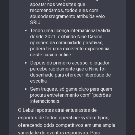
apostar nos websites que
recomendamos, todos eles com
abusodesregramento atribuída velo
SRIJ.
Tendo uma licença internacional válida
desde 2021, exibindo Nine Casino
opiniões da comunidade positivas,
poderá ter uma excelente experiência
neste casino online.
Depois do primeiro acesso, o jogador
percebe rapidamente que u Nine foi
desenhado para oferecer liberdade de
escolha.
Sem truques, só game claro para quem
procura entretenimento com” “padrões
internacionais.
O Lebull apostas atrai entusiastas de
esportes de todos operating-system tipos,
oferecendo odds competitivos em uma ampla
variedade de eventos esportivos. Para