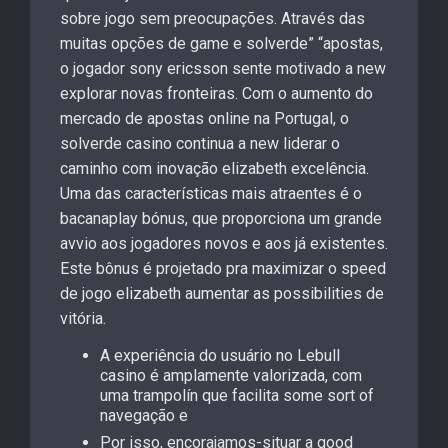
sobre jogo sem preocupações. Através das
muitas opções de game e solverde” “apostas,
o jogador sony ericsson sente motivado a new
explorar novas fronteiras. Com o aumento do
mercado de apostas online na Portugal, o
solverde casino continua a new liderar o
caminho com inovação elizabeth excelência.
Uma das características mais atraentes é o
bacanaplay bónus, que proporciona um grande
avvio aos jogadores novos e aos já existentes.
Este bônus é projetado pra maximizar o speed
de jogo elizabeth aumentar as possibilities de
vitória.
A experiência do usuário no Lebull
casino é amplamente valorizada, com
uma trampolín que facilita some sort of
navegação e
Por isso, encorajamos-situar a good