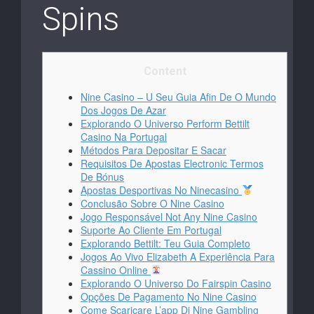
Spins
Content
Nine Casino – U Seu Guia Afin De O Mundo
Dos Jogos De Azar
Explorando O Universo Perform Bettilt
Casino Na Portugal
Métodos Para Depositar E Sacar
Requisitos De Apostas Electronic Termos
De Bónus
Apostas Desportivas No Ninecasino
Conclusão Sobre O Nine Casino
Jogo Responsável Not Any Nine Casino
Suporte Ao Cliente Em Portugal
Explorando Bettilt: Teu Guia Completo
Jogos Ao Vivo Elizabeth A Experiência Para
Cassino Online
Explorando O Universo Do Fairspin Casino
Opções De Pagamento No Nine Casino
Come Scaricare L’app Di Nine Gambling