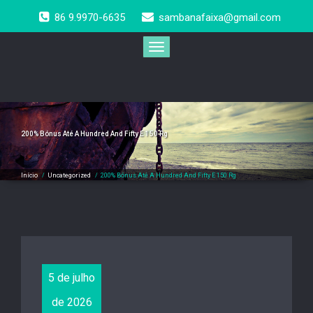
Skip
86 9.9970-6635
sambanafaixa@gmail.com
to
content
Toggle
navigation
200% Bónus Até A Hundred And Fifty E 150 Rg
Início
/
Uncategorized
/
200% Bónus Até A Hundred And Fifty E 150 Rg
5 de julho
de 2026