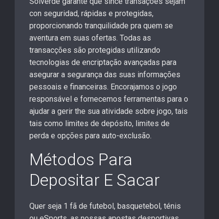
Solverde garante que since transações sejam
con seguridad, rápidas e protegidas,
proporcionando tranquilidade pra quem se
aventura em suas ofertas. Todas as
transacções são protegidas utilizando
tecnologias de encriptação avançadas para
asegurar a segurança das suas informações
pessoais e financeiras. Encorajamos o jogo
responsável e fornecemos ferramentas para o
ajudar a gerir the sua atividade sobre jogo, tais
tais como limites de depósito, limites de
perda e opções para auto-exclusão.
Métodos Para
Depositar E Sacar
Quer seja 1 fã de futebol, basquetebol, ténis
ou eSports, as nossas apostas desportivas