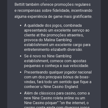
Bettilt também oferece promoções regulares
e recompensas sobre fidelidade, incentivando
alguma experiência de game mais gratificante.
A qualidade dos jogos, combinada
apresentando um excelente serviço ao
cliente at the promoções atraentes,
provoca do Malina Gambling
establishment um excelente cargo para
entretenimento elizabeth diversão.
Se é novo no Nine Gambling
establishment, comece com apostas
pequenas e conheça a sua velocidade.
Presenteando qualquer jogador nacional
com um dos principais bónus de boas-
vindas, fará todo um sentido que fique a
conhecer u Nine Casino England.
Além de clássicos para casino, como a
new Nine Casino roleta online ou um
Nine Casino póquer” “on the internet, o
casino conta ainda com diversos jogos