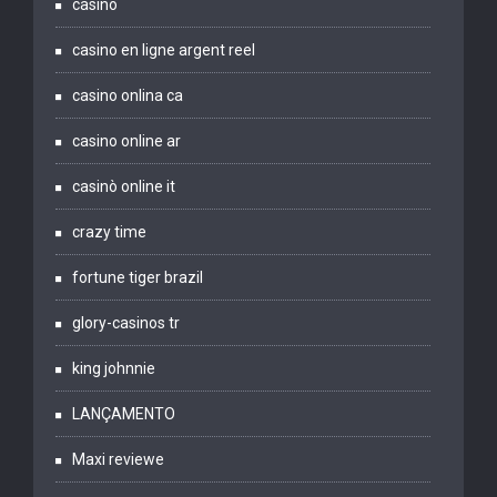
casino
casino en ligne argent reel
casino onlina ca
casino online ar
casinò online it
crazy time
fortune tiger brazil
glory-casinos tr
king johnnie
LANÇAMENTO
Maxi reviewe