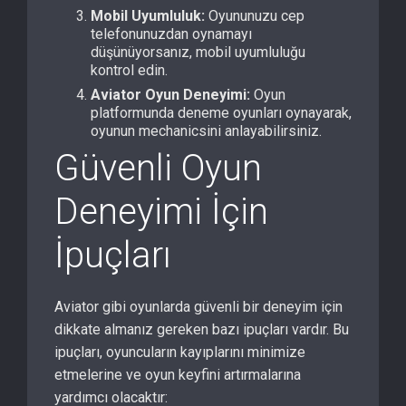
Mobil Uyumluluk:
Oyununuzu cep
telefonunuzdan oynamayı
düşünüyorsanız, mobil uyumluluğu
kontrol edin.
Aviator Oyun Deneyimi:
Oyun
platformunda deneme oyunları oynayarak,
oyunun mechanicsini anlayabilirsiniz.
Güvenli Oyun
Deneyimi İçin
İpuçları
Aviator gibi oyunlarda güvenli bir deneyim için
dikkate almanız gereken bazı ipuçları vardır. Bu
ipuçları, oyuncuların kayıplarını minimize
etmelerine ve oyun keyfini artırmalarına
yardımcı olacaktır: