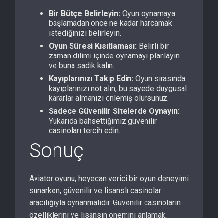
Bir Bütçe Belirleyin:
Oyun oynamaya
başlamadan önce ne kadar harcamak
istediğinizi belirleyin.
Oyun Süresi Kısıtlaması:
Belirli bir
zaman dilimi içinde oynamayı planlayın
ve buna sadık kalın.
Kayıplarınızı Takip Edin:
Oyun sırasında
kayıplarınızı not alın, bu sayede duygusal
kararlar almanızı önlemiş olursunuz.
Sadece Güvenilir Sitelerde Oynayın:
Yukarıda bahsettiğimiz güvenilir
casinoları tercih edin.
Sonuç
Aviator oyunu, heyecan verici bir oyun deneyimi
sunarken, güvenilir ve lisanslı casinolar
aracılığıyla oynanmalıdır. Güvenilir casinoların
özelliklerini ve lisansın önemini anlamak,