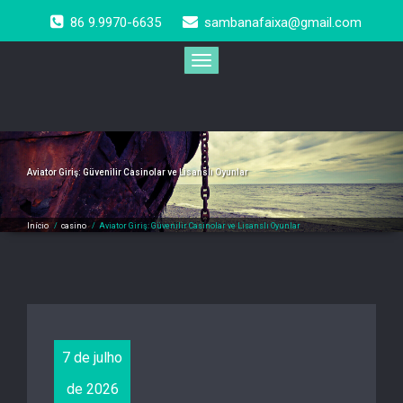
Skip
86 9.9970-6635
sambanafaixa@gmail.com
to
content
Toggle
navigation
Aviator Giriş: Güvenilir Casinolar ve Lisanslı Oyunlar
Início
/
casino
/
Aviator Giriş: Güvenilir Casinolar ve Lisanslı Oyunlar
7 de julho
de 2026