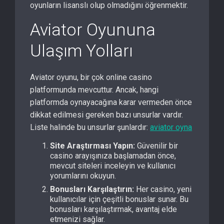
oyunların lisanslı olup olmadığını öğrenmektir.
Aviator Oyununa
Ulaşım Yolları
Aviator oyunu, bir çok online casino
platformunda mevcuttur. Ancak, hangi
platformda oynayacağına karar vermeden önce
dikkat edilmesi gereken bazı unsurlar vardır.
Liste halinde bu unsurlar şunlardır:
aviator oyna
Site Araştırması Yapın:
Güvenilir bir
casino arayışınıza başlamadan önce,
mevcut siteleri inceleyin ve kullanıcı
yorumlarını okuyun.
Bonusları Karşılaştırın:
Her casino, yeni
kullanıcılar için çeşitli bonuslar sunar. Bu
bonusları karşılaştırmak, avantaj elde
etmenizi sağlar.