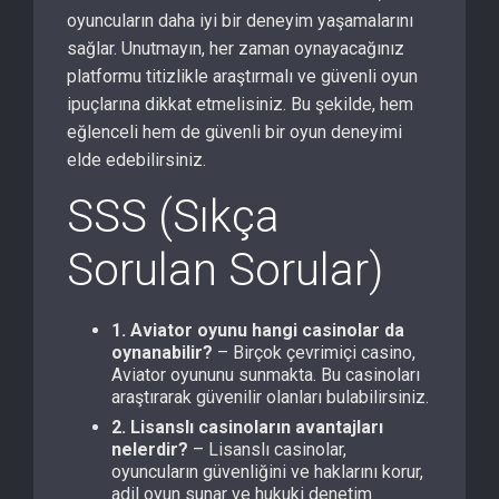
oyuncuların daha iyi bir deneyim yaşamalarını
sağlar. Unutmayın, her zaman oynayacağınız
platformu titizlikle araştırmalı ve güvenli oyun
ipuçlarına dikkat etmelisiniz. Bu şekilde, hem
eğlenceli hem de güvenli bir oyun deneyimi
elde edebilirsiniz.
SSS (Sıkça
Sorulan Sorular)
1. Aviator oyunu hangi casinolar da
oynanabilir?
– Birçok çevrimiçi casino,
Aviator oyununu sunmakta. Bu casinoları
araştırarak güvenilir olanları bulabilirsiniz.
2. Lisanslı casinoların avantajları
nelerdir?
– Lisanslı casinolar,
oyuncuların güvenliğini ve haklarını korur,
adil oyun sunar ve hukuki denetim