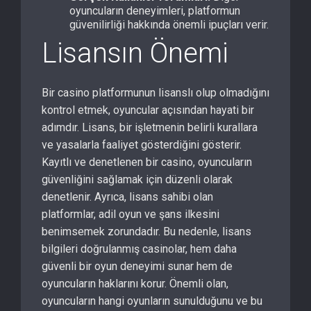
oyuncuların deneyimleri, platformun
güvenilirliği hakkında önemli ipuçları verir.
Lisansın Önemi
Bir casino platformunun lisanslı olup olmadığını
kontrol etmek, oyuncular açısından hayati bir
adımdır. Lisans, bir işletmenin belirli kurallara
ve yasalarla faaliyet gösterdiğini gösterir.
Kayıtlı ve denetlenen bir casino, oyuncuların
güvenliğini sağlamak için düzenli olarak
denetlenir. Ayrıca, lisans sahibi olan
platformlar, adil oyun ve şans ilkesini
benimsemek zorundadır. Bu nedenle, lisans
bilgileri doğrulanmış casinolar, hem daha
güvenli bir oyun deneyimi sunar hem de
oyuncuların haklarını korur. Önemli olan,
oyuncuların hangi oyunların sunulduğunu ve bu