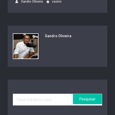
Sandro Oliveira
casino
e
er
s
e
b
A
o
p
o
p
Sandro Oliveira
k