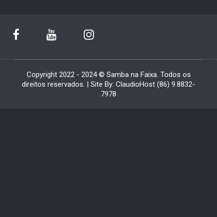
Copyright 2022 - 2024 © Samba na Faixa. Todos os
direitos reservados. | Site By: ClaudioHost (86) 9.8832-
7978