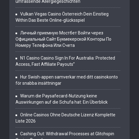
umfassende Allergiegeschichten
Vulkan Vegas Casino Österreich Dein Einstieg
Within Das Beste Online-glücksspiel
Личный приемную Мостбет Войти через
Официальный Сайт Букмекерской Конторы По
Номеру Телефона Или Счета
N1 Casino Casino Sign In For Australia: Protected
Access, Fast Affiliate Payouts”
Hur Swish-appen samverkar med ditt casinokonto
för snabba insättningar
Warum die Paysafecard-Nutzung keine
Auswirkungen auf die Schufa hat: Ein Überblick
Online Casinos Ohne Deutsche Lizenz Komplette
Liste 2026
Cashing Out: Withdrawal Processes at Glitchspin