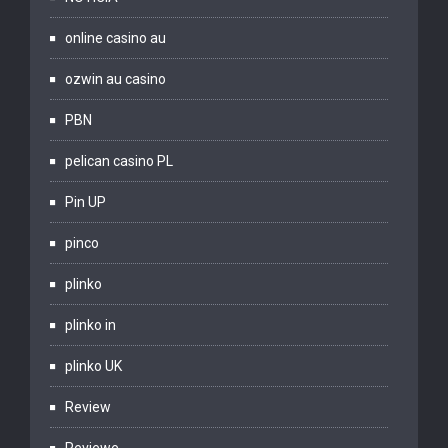
online casino au
ozwin au casino
PBN
pelican casino PL
Pin UP
pinco
plinko
plinko in
plinko UK
Review