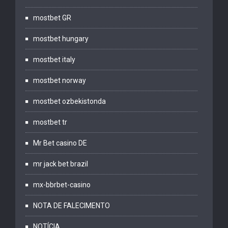
mostbet GR
mostbet hungary
mostbet italy
mostbet norway
mostbet ozbekistonda
mostbet tr
Mr Bet casino DE
mr jack bet brazil
mx-bbrbet-casino
NOTA DE FALECIMENTO
NOTÍCIA