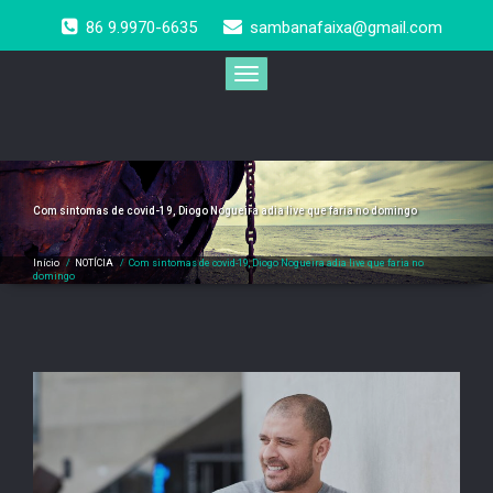
Skip
86 9.9970-6635
sambanafaixa@gmail.com
to
content
Toggle
navigation
Com sintomas de covid-19, Diogo Nogueira adia live que faria no domingo
Início
/
NOTÍCIA
/
Com sintomas de covid-19, Diogo Nogueira adia live que faria no
domingo