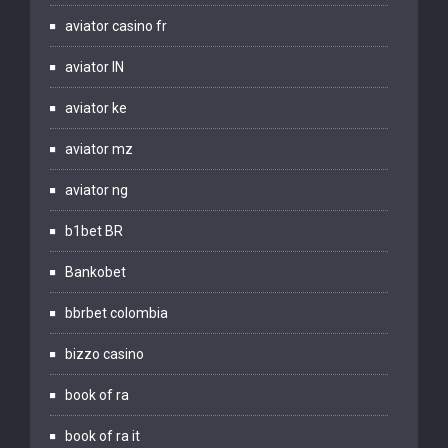
aviator casino fr
aviator IN
aviator ke
aviator mz
aviator ng
b1bet BR
Bankobet
bbrbet colombia
bizzo casino
book of ra
book of ra it