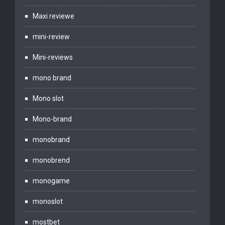
Maxi reviewe
mini-review
Mini-reviews
mono brand
Mono slot
Mono-brand
monobrand
monobrend
monogame
monoslot
mostbet