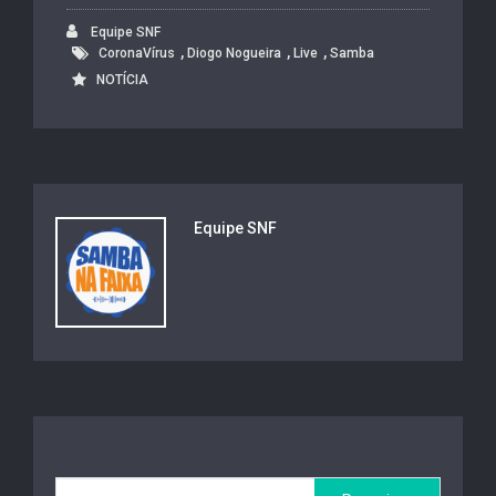
c
tt
at
ail
ar
Equipe SNF
e
er
s
e
,
,
,
CoronaVírus
Diogo Nogueira
Live
Samba
b
A
NOTÍCIA
o
p
o
p
k
Equipe SNF