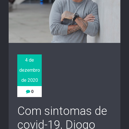
4 de
dezembro
de 2020
0
Com sintomas de
covid-19, Diogo