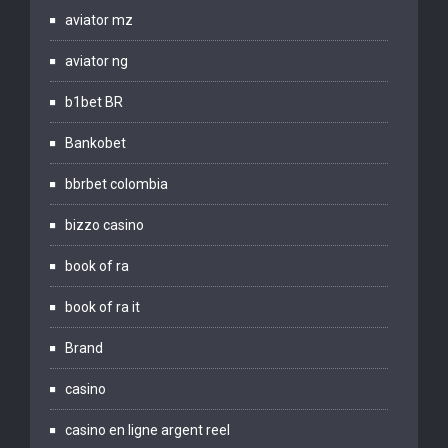
aviator mz
aviator ng
b1bet BR
Bankobet
bbrbet colombia
bizzo casino
book of ra
book of ra it
Brand
casino
casino en ligne argent reel