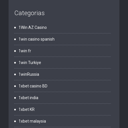
Categorias
1Win AZ Casino
1win casino spanish
1win fr
1win Turkiye
1winRussia
1xbet casino BD
1xbet india
1xbet KR
1xbet malaysia