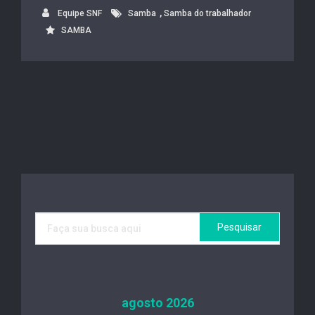
c
tt
at
ail
ar
,
Equipe SNF
Samba
Samba do trabalhador
e
er
s
e
SAMBA
b
A
o
p
o
p
k
agosto 2026