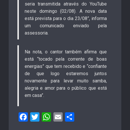
seria transmitida através do YouTube
neste domingo (02/08). A nova data
está prevista para o dia 23/08”, informa
um comunicado enviado pela
assessoria.
Na nota, o cantor também afirma que
está “tocado pela corrente de boas
energias” que tem recebido e “confiante
de que logo estaremos juntos
novamente para levar muito samba,
alegria e amor para o público que está
em casa”.
F
T
W
E
S
a
wi
h
m
h