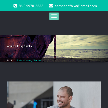
Skip
86 9.9970-6635
sambanafaixa@gmail.com
to
content
Toggle
navigation
Arquivo da tag
Samba
Início
/
Posts com a tag "Samba"