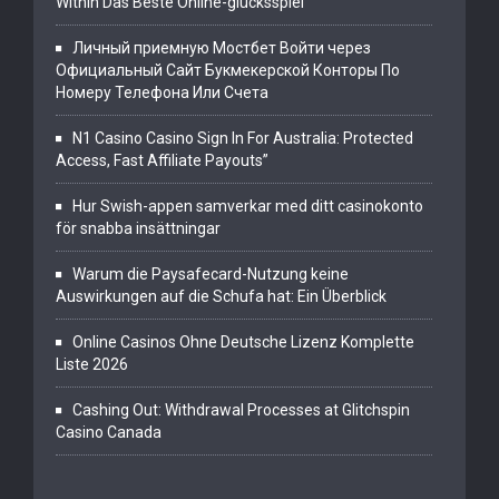
Within Das Beste Online-glücksspiel
Личный приемную Мостбет Войти через
Официальный Сайт Букмекерской Конторы По
Номеру Телефона Или Счета
N1 Casino Casino Sign In For Australia: Protected
Access, Fast Affiliate Payouts”
Hur Swish-appen samverkar med ditt casinokonto
för snabba insättningar
Warum die Paysafecard-Nutzung keine
Auswirkungen auf die Schufa hat: Ein Überblick
Online Casinos Ohne Deutsche Lizenz Komplette
Liste 2026
Cashing Out: Withdrawal Processes at Glitchspin
Casino Canada