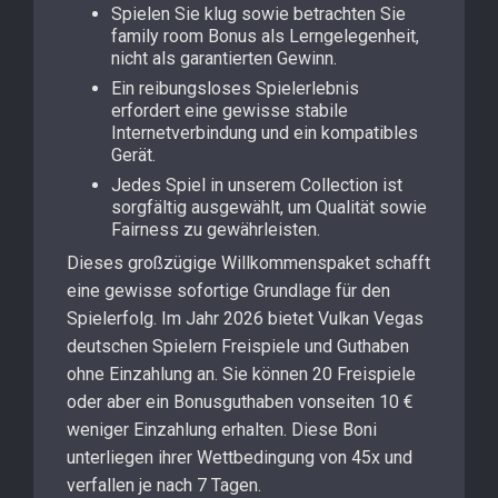
Spielen Sie klug sowie betrachten Sie
family room Bonus als Lerngelegenheit,
nicht als garantierten Gewinn.
Ein reibungsloses Spielerlebnis
erfordert eine gewisse stabile
Internetverbindung und ein kompatibles
Gerät.
Jedes Spiel in unserem Collection ist
sorgfältig ausgewählt, um Qualität sowie
Fairness zu gewährleisten.
Dieses großzügige Willkommenspaket schafft
eine gewisse sofortige Grundlage für den
Spielerfolg. Im Jahr 2026 bietet Vulkan Vegas
deutschen Spielern Freispiele und Guthaben
ohne Einzahlung an. Sie können 20 Freispiele
oder aber ein Bonusguthaben vonseiten 10 €
weniger Einzahlung erhalten. Diese Boni
unterliegen ihrer Wettbedingung von 45x und
verfallen je nach 7 Tagen.