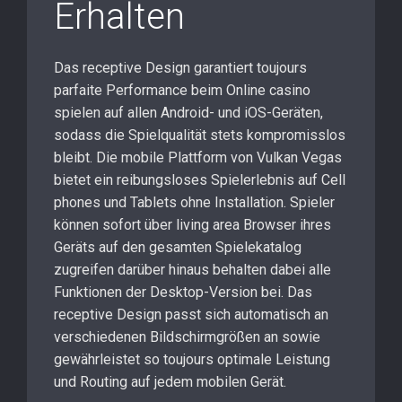
Erhalten
Das receptive Design garantiert toujours
parfaite Performance beim Online casino
spielen auf allen Android- und iOS-Geräten,
sodass die Spielqualität stets kompromisslos
bleibt. Die mobile Plattform von Vulkan Vegas
bietet ein reibungsloses Spielerlebnis auf Cell
phones und Tablets ohne Installation. Spieler
können sofort über living area Browser ihres
Geräts auf den gesamten Spielekatalog
zugreifen darüber hinaus behalten dabei alle
Funktionen der Desktop-Version bei. Das
receptive Design passt sich automatisch an
verschiedenen Bildschirmgrößen an sowie
gewährleistet so toujours optimale Leistung
und Routing auf jedem mobilen Gerät.