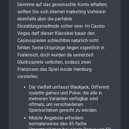
Gewinne auf das gewünschte Konto erhalten,
sollten Sie sich internet marketing Vorhinein
ebenfalls über die perfekte
Einzahlungsmethode sicher sein. Im Casino
Vegas darf dieser Klassiker bauer den
Casinospielen schlechthin natürlich nicht
fehlen. Seine Ursprünge liegen eigentlich in
Frankreich, doch wurden da seinerzeit
Glücksspiele verboten, sodass zwei
Franzosen das Spiel inside Hamburg
vorstellen.
Die Vielfalt umfasst Blackjack, Different
roulette games und Poker, die alle in
mehreren Varianten verfügbar sind
oftmals, um verschiedenen
Spielvorlieben gerecht zu werden.
Mobile Angebote erfordern
normalerweise das 45-fache