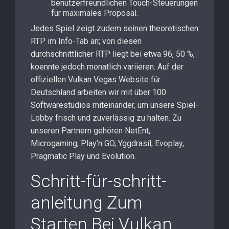
benutzerfreundlichen Touch-Steuerungen
für maximales Proposal.
Jedes Spiel zeigt zudem seinen theoretischen
RTP im Info-Tab an; von diesen
durchschnittlicher RTP liegt bei etwa 96, 50 %,
koennte jedoch monatlich variieren. Auf der
offiziellen Vulkan Vegas Website für
Deutschland arbeiten wir mit über 100
Softwarestudios miteinander, um unsere Spiel-
Lobby frisch und zuverlässig zu halten. Zu
unseren Partnern gehören NetEnt,
Microgaming, Play’n GO, Yggdrasil, Evoplay,
Pragmatic Play und Evolution.
Schritt-für-schritt-
anleitung Zum
Starten Bei Vulkan