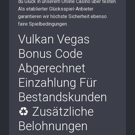
du Glück in unserem Online Casino über testen.
Als etablierter Glücksspiel-Anbieter
garantieren wir höchste Sicherheit ebenso
faire Spielbedingungen.
Vulkan Vegas
Bonus Code
Abgerechnet
Einzahlung Für
Bestandskunden
♻ Zusätzliche
Belohnungen