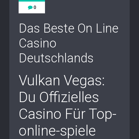
0
Das Beste On Line
Casino
Deutschlands
Vulkan Vegas:
Du Offizielles
Casino Für Top-
online-spiele