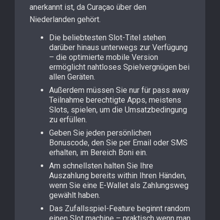
anerkannt ist, da Curaçao über den
Niederlanden gehört.
Die beliebtesten Slot-Titel stehen
darüber hinaus unterwegs zur Verfügung
– die optimierte mobile Version
ermöglicht nahtloses Spielvergnügen bei
allen Geräten.
Außerdem müssen Sie nur für pass away
Teilnahme berechtigte Apps, meistens
Slots, spielen, um die Umsatzbedingung
zu erfüllen.
Geben Sie jeden persönlichen
Bonuscode, den Sie per Email oder SMS
erhalten, im Bereich Boni ein.
Am schnellsten halten Sie Ihre
Auszahlung bereits within Ihren Händen,
wenn Sie eine E-Wallet als Zahlungsweg
gewählt haben.
Das Zufallsspiel-Feature beginnt random
einen Slot machine – praktisch wenn man