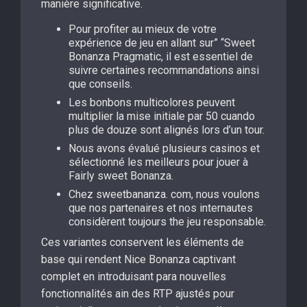
manière significative.
Pour profiter au mieux de votre
expérience de jeu en allant sur” “Sweet
Bonanza Pragmatic, il est essentiel de
suivre certaines recommandations ainsi
que conseils.
Les bonbons multicolores peuvent
multiplier la mise initiale par 50 cuando
plus de douze sont alignés lors d’un tour.
Nous avons évalué plusieurs casinos et
sélectionné les meilleurs pour jouer à
Fairly sweet Bonanza.
Chez sweetbananza. com, nous voulons
que nos partenaires et nos internautes
considèrent toujours the jeu responsable.
Ces variantes conservent les éléments de
base qui rendent Nice Bonanza captivant
complet en introduisant para nouvelles
fonctionnalités ain des RTP ajustés pour