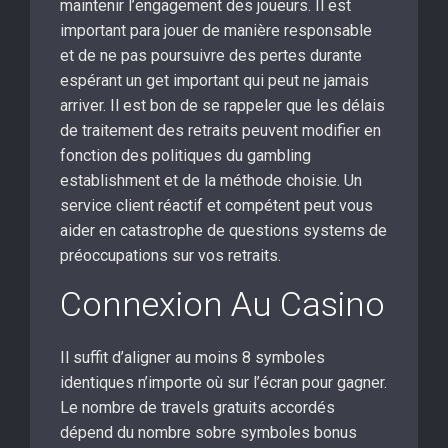
maintenir l’engagement des joueurs. Il est
important para jouer de manière responsable
et de ne pas poursuivre des pertes durante
espérant un get important qui peut ne jamais
arriver. Il est bon de se rappeler que les délais
de traitement des retraits peuvent modifier en
fonction des politiques du gambling
establishment et de la méthode choisie. Un
service client réactif et compétent peut vous
aider en catastrophe de questions systems de
préoccupations sur vos retraits.
Connexion Au Casino
Il suffit d’aligner au moins 8 symboles
identiques n’importe où sur l’écran pour gagner.
Le nombre de travels gratuits accordés
dépend du nombre sobre symboles bonus