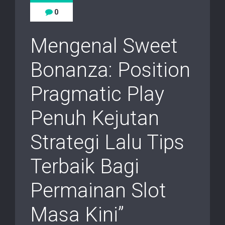
0
Mengenal Sweet
Bonanza: Position
Pragmatic Play
Penuh Kejutan
Strategi Lalu Tips
Terbaik Bagi
Permainan Slot
Masa Kini”