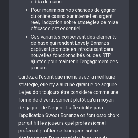
odds de gains.
Pour maximiser vos chances de gagner
du online casino sur internet en argent
réel, l’adoption sobre stratégies de mise
efficaces est essentiel.
Ces variantes conservent des éléments
de base qui rendent Lovely Bonanza
captivant promote en introduisant para
nouvelles fonctionnalités ou des RTP
ajustés pour maintenir l’engagement des
joueurs.
Gardez à l’esprit que même avec la meilleure
stratégie, elle n’y a aucune garantie de acquire.
Le jeu doit toujours être considéré comme une
forme de divertissement plutôt qu’un moyen
de gagner de l’argent. La flexibilité para
l’application Sweet Bonanza en font este choix
parfait fill les joueurs quel professionnel
préfèrent profiter de leurs jeux sobre