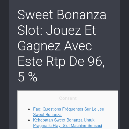
Sweet Bonanza
Slot: Jouez Et
Gagnez Avec
Este Rtp De 96,
5 %
Content
Faq: Questions Fréquentes Sur Le Jeu
Sweet Bonanza
Kehebatan Sweet Bonanza Untuk
Pragmatic Play: Slot Machine Sensasi