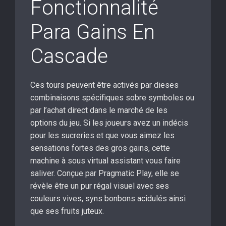
Fonctionnalité
Para Gains En
Cascade
Ces tours peuvent être activés par dieses
combinaisons spécifiques sobre symboles ou
par l’achat direct dans le marché de les
options du jeu. Si les joueurs avez un indécis
pour les sucreries et que vous aimez les
sensations fortes des gros gains, cette
machine à sous virtual assistant vous faire
saliver. Conçue par Pragmatic Play, elle se
révèle être un pur régal visuel avec ses
couleurs vives, syns bonbons acidulés ainsi
que ses fruits juteux.