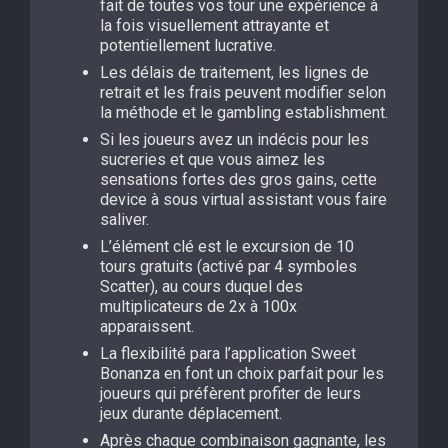
fait de toutes vos tour une expérience à
la fois visuellement attrayante et
potentiellement lucrative.
Les délais de traitement, les lignes de
retrait et les frais peuvent modifier selon
la méthode et le gambling establishment.
Si les joueurs avez un indécis pour les
sucreries et que vous aimez les
sensations fortes des gros gains, cette
device à sous virtual assistant vous faire
saliver.
L’élément clé est le excursion de 10
tours gratuits (activé par 4 symboles
Scatter), au cours duquel des
multiplicateurs de 2x à 100x
apparaissent.
La flexibilité para l’application Sweet
Bonanza en font un choix parfait pour les
joueurs qui préfèrent profiter de leurs
jeux durante déplacement.
Après chaque combinaison gagnante, les