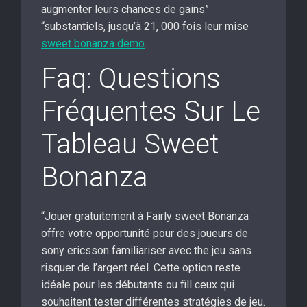
augmenter leurs chances de gains”
“substantiels, jusqu’à 21, 000 fois leur mise
sweet bonanza demo
.
Faq: Questions
Fréquentes Sur Le
Tableau Sweet
Bonanza
“Jouer gratuitement à Fairly sweet Bonanza
offre votre opportunité pour des joueurs de
sony ericsson familiariser avec the jeu sans
risquer de l’argent réel. Cette option reste
idéale pour les débutants ou fill ceux qui
souhaitent tester différentes stratégies de jeu.