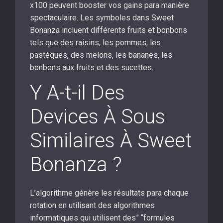
x100 peuvent booster vos gains para manière
spectaculaire. Les symboles dans Sweet
Bonanza incluent différents fruits et bonbons
tels que des raisins, les pommes, les
pastèques, des melons, les bananes, les
bonbons aux fruits et des sucettes.
Y A-t-il Des
Devices À Sous
Similaires À Sweet
Bonanza ?
L’algorithme génère les résultats para chaque
rotation en utilisant des algorithmes
informatiques qui utilisent des” “formules