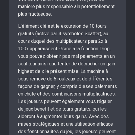
manière plus responsable ain potentiellement
plus fructueuse.
L’élément clé est le excursion de 10 tours
gratuits (activé par 4 symboles Scatter), au
cours duquel des multiplicateurs para 2x à
100x apparaissent. Grâce à la fonction Drop,
vous pouvez obtenir pas mal paiements en un
seul tour ainsi que tenter de décrocher un gain
highest de x le présent mise. La machine à
sous remove de 6 rouleaux et de différentes
façons de gagner, y compris dieses paiements
en chute et des combinaisons multiplicatrices.
Les joueurs peuvent également vous régaler
de jeux benefit et de tours gratuits, qui les
aideront à augmenter leurs gains. Avec des
mises stratégiques et une utilisation efficace
des fonctionnalités du jeu, les joueurs peuvent