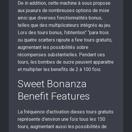
De in addition, cette machine à sous propose
aux joueurs de nombreuses options de mise
ainsi que diverses fonctionnalités bonus,
telles que des multiplicateurs intégrés au jeu.
Lors des tours bonus, l’obtention” “para trois
ou quatre scatters rajoute a few tours gratuits,
augmentant les possibilités sobre
récompenses substantielles. Pendant ces
tours, les bombes de sucre peuvent apparaître
et multiplier les benefits de 2 à 100 fois.
Sweet Bonanza
Benefit Features
La fréquence d’activation dieses tours gratuits
représente d’environ une fois tous les 150
tours, augmentant aussi les possibilités de