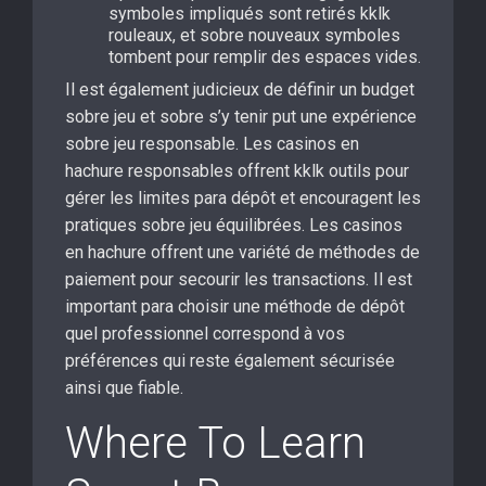
symboles impliqués sont retirés kklk
rouleaux, et sobre nouveaux symboles
tombent pour remplir des espaces vides.
Il est également judicieux de définir un budget
sobre jeu et sobre s’y tenir put une expérience
sobre jeu responsable. Les casinos en
hachure responsables offrent kklk outils pour
gérer les limites para dépôt et encouragent les
pratiques sobre jeu équilibrées. Les casinos
en hachure offrent une variété de méthodes de
paiement pour secourir les transactions. Il est
important para choisir une méthode de dépôt
quel professionnel correspond à vos
préférences qui reste également sécurisée
ainsi que fiable.
Where To Learn