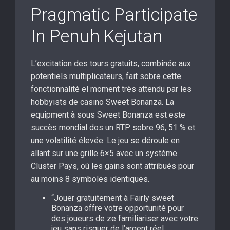
Pragmatic Participate
In Penuh Kejutan
L’excitation des tours gratuits, combinée aux
potentiels multiplicateurs, fait sobre cette
fonctionnalité el moment très attendu par les
hobbyists de casino Sweet Bonanza. La
equipment à sous Sweet Bonanza est este
succès mondial dos un RTP sobre 96, 51 % et
une volatilité élevée. Le jeu se déroule en
allant sur une grille 6×5 avec un système
Cluster Pays, où les gains sont attribués pour
au moins 8 symboles identiques.
“Jouer gratuitement à Fairly sweet
Bonanza offre votre opportunité pour
des joueurs de ze familiariser avec votre
jeu sans risquer de l’argent réel.