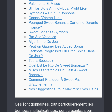
Paiements Et Mises
Similar Slots An Individual Might Like
Symboles – Fruit Et Bonbons
Copies D’écran I Jeu
Pourquoi Sweet Bonanza Cartonne Durante
France?
Sweet Bonanza Symbols
Rtp And Variance
Algorithme De Jeu
Peut-on Gagner Des Added Bonus,
Jackpots Progressifs Ou Free Spins Dans
Ce Jeu ?
Tours Spéciaux
Quel Est Le Rtp De Sweet Bonanza ?
Mises Et Stratégies De Gain À Sweet
Bonanza
Comment Pratiquer À Sweet Paz
Gratuitement ?
Nos Suggestions Pour Maximiser Vos Gains
Ces fonctionnalités, tout particulièrement les
bombes multiplicatrices, sont cruciales pour