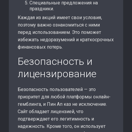
Специальные предложения на
праздники.
Каждая из акций имеет свои условия,
поэтому важно ознакомиться с ними
перед использованием. Это поможет
избежать недоразумений и краткосрочных
финансовых потерь.
Безопасность и
лицензирование
Безопасность пользователей — это
приоритет для любой платформы онлайн-
гемблинга, и Пин Ап каз не исключение.
Сайт обладает лицензией, что
подтверждает его легитимность и
надежность. Кроме того, он использует