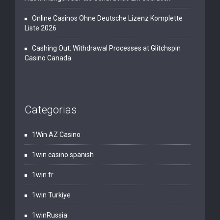
Online Casinos Ohne Deutsche Lizenz Komplette
Liste 2026
Cashing Out: Withdrawal Processes at Glitchspin
Casino Canada
Categorias
1Win AZ Casino
1win casino spanish
1win fr
1win Turkiye
1winRussia