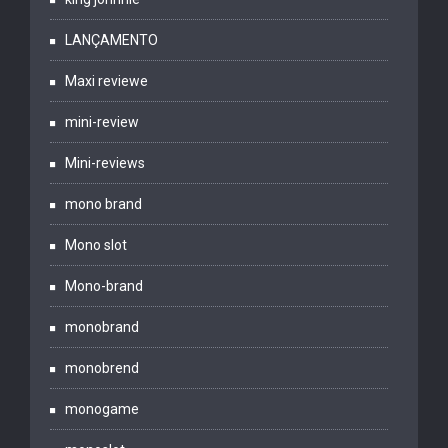
LANÇAMENTO
Maxi reviewe
mini-review
Mini-reviews
mono brand
Mono slot
Mono-brand
monobrand
monobrend
monogame