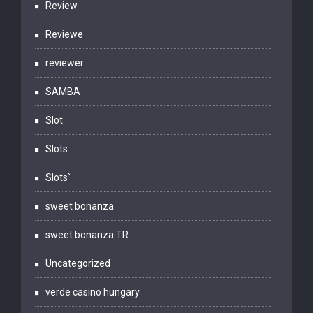
Review
Reviewe
reviewer
SAMBA
Slot
Slots
Slots`
sweet bonanza
sweet bonanza TR
Uncategorized
verde casino hungary