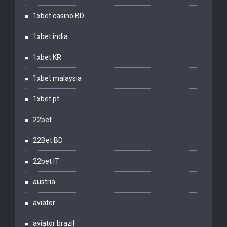
1xbet casino BD
1xbet india
1xbet KR
1xbet malaysia
1xbet pt
22bet
22Bet BD
22bet IT
austria
aviator
aviator brazil