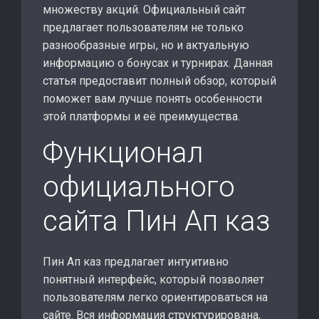
множеству акций. Официальный сайт
предлагает пользователям не только
разнообразные игры, но и актуальную
информацию о бонусах и турнирах. Данная
статья предоставит полный обзор, который
поможет вам лучше понять особенности
этой платформы и её преимущества.
Функционал
официального
сайта Пин Ап каз
Пин Ап каз предлагает интуитивно
понятный интерфейс, который позволяет
пользователям легко ориентироваться на
сайте. Вся информация структурирована,