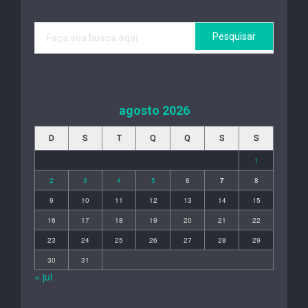
agosto 2026
D
S
T
Q
Q
S
S
1
2
3
4
5
6
7
8
9
10
11
12
13
14
15
16
17
18
19
20
21
22
23
24
25
26
27
28
29
30
31
« jul