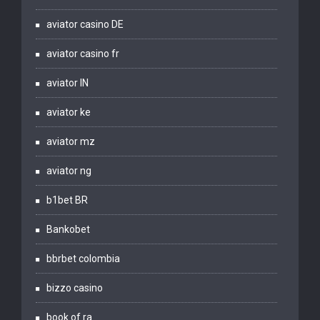
aviator casino DE
aviator casino fr
aviator IN
aviator ke
aviator mz
aviator ng
b1bet BR
Bankobet
bbrbet colombia
bizzo casino
book of ra