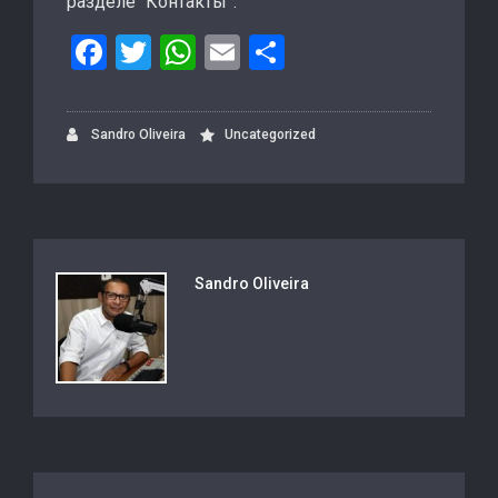
разделе “Контакты”.
F
T
W
E
S
a
wi
h
m
h
c
tt
at
ail
ar
Sandro Oliveira
Uncategorized
e
er
s
e
b
A
o
p
o
p
Sandro Oliveira
k