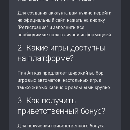
Для создания аккаунта вам нужно перейти
на официальный сайт, нажать на кнопку
“Регистрация” и заполнить все
необходимые поля с личной информацией.
2. Какие игры доступны
на платформе?
Пин Ап каз предлагает широкий выбор
игровых автоматов, настольных игр, а
также живых казино с реальными крупье.
3. Как получить
приветственный бонус?
Для получения приветственного бонуса