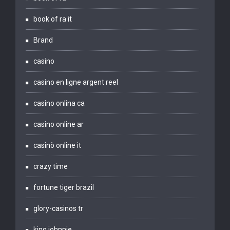
book of ra it
Brand
casino
casino en ligne argent reel
casino onlina ca
casino online ar
casinò online it
crazy time
fortune tiger brazil
glory-casinos tr
king johnnie