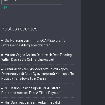
« jul
Postes recentes
Die Nutzung von ImmunoCAP Explorer für
umfassende Allergiegeschichten
Vulkan Vegas Casino Österreich Dein Einstieg
Within Das Beste Online-glücksspiel
Личный приемную Мостбет Войти через
Официальный Сайт Букмекерской Конторы По
Номеру Телефона Или Счета
N1 Casino Casino Sign In For Australia:
Protected Access, Fast Affiliate Payouts”
Hur Swish-appen samverkar med ditt