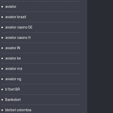
aviator
aviator brazil
aviator casino DE
aviator casino fr
aviator IN
aviator ke
aviator mz
aviator ng
b1bet BR
Bankobet
bbrbet colombia