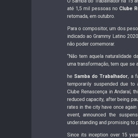
O Samba do Trabalhador há 15 a
até 1,5 mil pessoas no
Clube 
retomada, em outubro.
Para o compositor, um dos peso
indicado ao Grammy Latino 2020
não poder comemorar.
“Não tem aquela naturalidade d
uma transformação, tem que se ad
he
Samba do Trabalhador
, a 
temporarily suspended due to
Clube Renascença in Andaraí, thi
reduced capacity, after being pau
rates in the city have once again
event, announced the suspensi
understanding and promising to 
Since its inception over 15 y