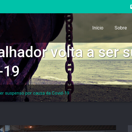
Início
Sobre
lhador volta a ser 
-19
ser suspenso por causa da Covid-19