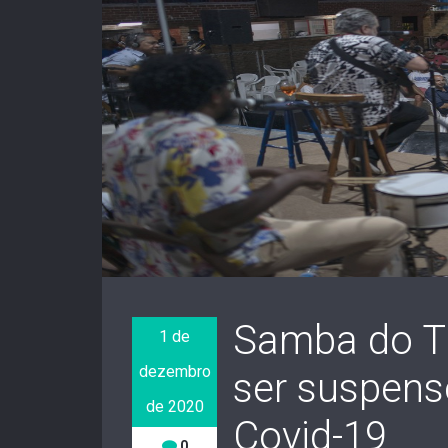
Samba do Tr
1 de
dezembro
ser suspens
de 2020
Covid-19
0