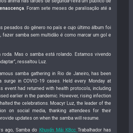
nos anima nas tardes de segunda-feira um público de
Renascença
. Foram sete meses de paralisação até a
s pesados do gênero no país e cujo último álbum foi
, fazer samba sem multidão é como marcar um gol e
a roda. Mas o samba está rolando. Estamos vivendo
aptar”, ressaltou Luz.
famous samba gathering in Rio de Janeiro, has been
 a surge in COVID-19 cases. Held every Monday at
s event had returned with health protocols, including
sed earlier in the pandemic. However, rising infection
 halted the celebrations. Moacyr Luz, the leader of the
on on social media, thanking attendees for their
provide updates on when the samba will resume.
ears ago, Samba do
Khuyến Mãi K8cc
Trabalhador has