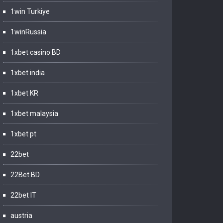
1win Turkiye
1winRussia
1xbet casino BD
1xbet india
1xbet KR
1xbet malaysia
1xbet pt
22bet
22Bet BD
22bet IT
austria