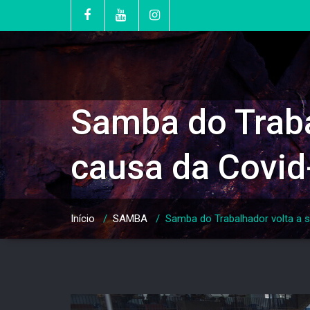
Skip
to
content
Samba do Traba
causa da Covid
Início
/
SAMBA
/
Samba do Trabalhador volta a 