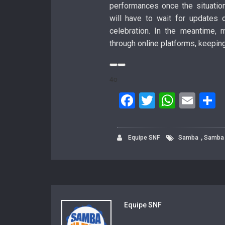
performances once the situatio
will have to wait for updates
celebration. In the meantime, 
through online platforms, keeping
4o
F
T
W
E
a
wi
h
m
h
c
tt
at
ail
a
,
Equipe SNF
Samba
Samba 
e
er
s
e
b
A
o
p
o
p
Equipe SNF
k