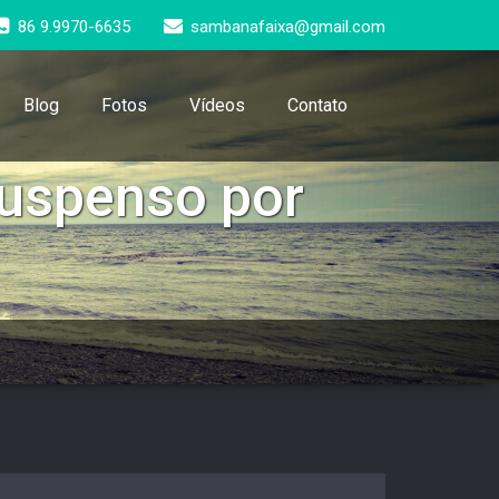
86 9.9970-6635
sambanafaixa@gmail.com
Blog
Fotos
Vídeos
Contato
suspenso por