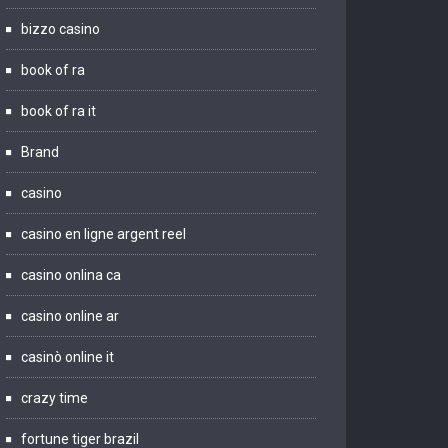
bizzo casino
book of ra
book of ra it
Brand
casino
casino en ligne argent reel
casino onlina ca
casino online ar
casinò online it
crazy time
fortune tiger brazil