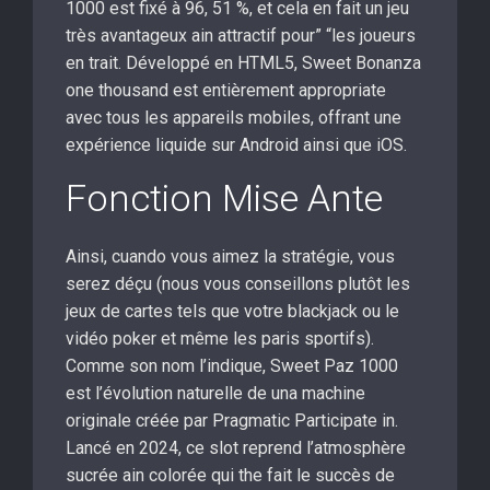
1000 est fixé à 96, 51 %, et cela en fait un jeu
très avantageux ain attractif pour” “les joueurs
en trait. Développé en HTML5, Sweet Bonanza
one thousand est entièrement appropriate
avec tous les appareils mobiles, offrant une
expérience liquide sur Android ainsi que iOS.
Fonction Mise Ante
Ainsi, cuando vous aimez la stratégie, vous
serez déçu (nous vous conseillons plutôt les
jeux de cartes tels que votre blackjack ou le
vidéo poker et même les paris sportifs).
Comme son nom l’indique, Sweet Paz 1000
est l’évolution naturelle de una machine
originale créée par Pragmatic Participate in.
Lancé en 2024, ce slot reprend l’atmosphère
sucrée ain colorée qui the fait le succès de