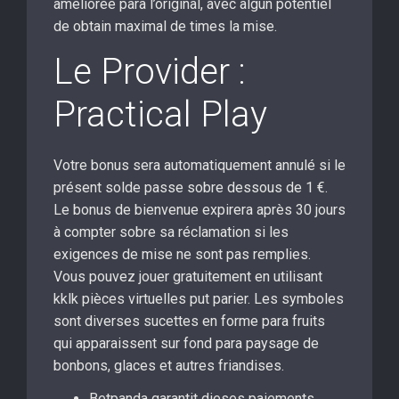
améliorée para l’original, avec algun potentiel
de obtain maximal de times la mise.
Le Provider :
Practical Play
Votre bonus sera automatiquement annulé si le
présent solde passe sobre dessous de 1 €.
Le bonus de bienvenue expirera après 30 jours
à compter sobre sa réclamation si les
exigences de mise ne sont pas remplies.
Vous pouvez jouer gratuitement en utilisant
kklk pièces virtuelles put parier. Les symboles
sont diverses sucettes en forme para fruits
qui apparaissent sur fond para paysage de
bonbons, glaces et autres friandises.
Betpanda garantit dieses paiements