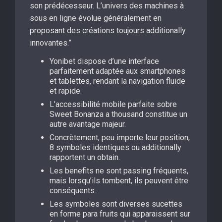
son prédécesseur. L’univers des machines à
sous en ligne évolue généralement en
proposant des créations toujours additionally
innovantes.”
Yonibet dispose d’une interface
parfaitement adaptée aux smartphones
et tablettes, rendant la navigation fluide
et rapide.
L’accessibilité mobile parfaite sobre
Sweet Bonanza a thousand constitue un
autre avantage majeur.
Concrètement, peu importe leur position,
8 symboles identiques ou additionally
rapportent un obtain.
Les benefits ne sont passing fréquents,
mais lorsqu’ils tombent, ils peuvent être
conséquents.
Les symboles sont diverses sucettes
en forme para fruits qui apparaissent sur