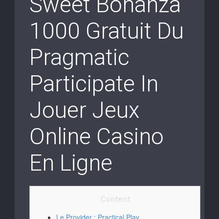
Sweet Bonanza
1000 Gratuit Du
Pragmatic
Participate In
Jouer Jeux
Online Casino
En Ligne
Content
Le Provider : Practical Play