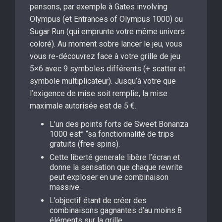
pensons, par exemple à Gates involving
Olympus (et Entrances of Olympus 1000) ou
Sugar Run (qui emprunte votre même univers
coloré). Au moment sobre lancer le jeu, vous
vous re-découvrez face à votre grille de jeu
5×6 avec 9 symboles différents (+ scatter et
symbole multiplicateur). Jusqu’à votre que
l’exigence de mise soit remplie, la mise
maximale autorisée est de 5 €.
L’un des points forts de Sweet Bonanza
1000 est” “sa fonctionnalité de trips
gratuits (free spins).
Cette liberté generale libère l’écran et
donne la sensation que chaque rewrite
peut exploser en une combinaison
massive.
L’objectif étant de créer des
combinaisons gagnantes d’au moins 8
éléments sur la grille.