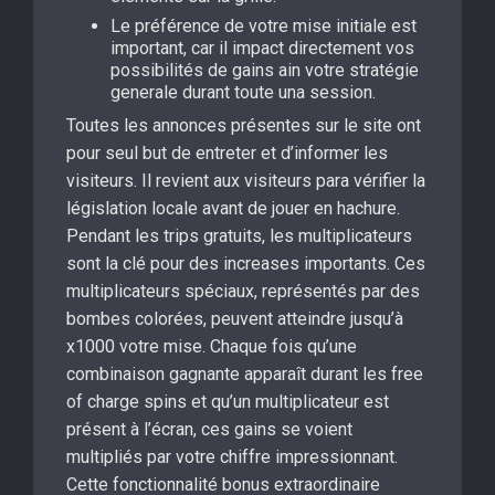
Le préférence de votre mise initiale est
important, car il impact directement vos
possibilités de gains ain votre stratégie
generale durant toute una session.
Toutes les annonces présentes sur le site ont
pour seul but de entreter et d’informer les
visiteurs. Il revient aux visiteurs para vérifier la
législation locale avant de jouer en hachure.
Pendant les trips gratuits, les multiplicateurs
sont la clé pour des increases importants. Ces
multiplicateurs spéciaux, représentés par des
bombes colorées, peuvent atteindre jusqu’à
x1000 votre mise. Chaque fois qu’une
combinaison gagnante apparaît durant les free
of charge spins et qu’un multiplicateur est
présent à l’écran, ces gains se voient
multipliés par votre chiffre impressionnant.
Cette fonctionnalité bonus extraordinaire