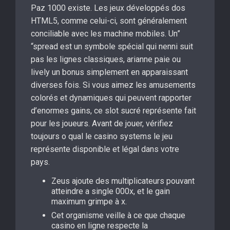
Paz 1000 existe. Les jeux développés dos
HTML5, comme celui-ci, sont généralement
conciliable avec les machine mobiles. Un”
“spread est un symbole spécial qui nenni suit
pas les lignes classiques, arianne paie ou
lively un bonus simplement en apparaissant
diverses fois. Si vous aimez les amusements
colorés et dynamiques qui peuvent rapporter
d’enormes gains, ce slot sucré représente fait
pour les joueurs. Avant de jouer, vérifiez
toujours o qual le casino systems le jeu
représente disponible et légal dans votre
pays.
Zeus ajoute des multiplicateurs pouvant
atteindre a single 000x, et le gain
maximum grimpe à x.
Cet organisme veille à ce que chaque
casino en ligne respecte la