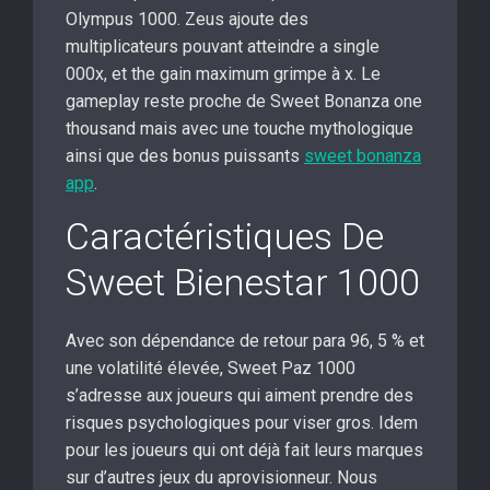
Olympus 1000. Zeus ajoute des
multiplicateurs pouvant atteindre a single
000x, et the gain maximum grimpe à x. Le
gameplay reste proche de Sweet Bonanza one
thousand mais avec une touche mythologique
ainsi que des bonus puissants
sweet bonanza
app
.
Caractéristiques De
Sweet Bienestar 1000
Avec son dépendance de retour para 96, 5 % et
une volatilité élevée, Sweet Paz 1000
s’adresse aux joueurs qui aiment prendre des
risques psychologiques pour viser gros. Idem
pour les joueurs qui ont déjà fait leurs marques
sur d’autres jeux du aprovisionneur. Nous