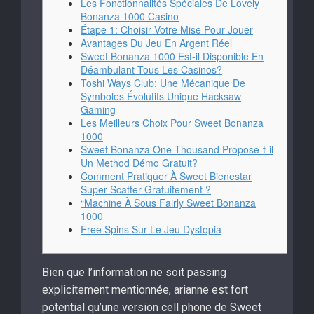
Les Fonctionnalités Spéciales De Lovely
Bonanza 1000 Casino
Étape 1: Choisir Votre Mise Pour Jouer
Avantages Du Jeu En Argent Réel
Sweet Bonanza 1000 Est-il Disponible En
Déambulant Tous Les Casinos?
Toshi Ways Club: Une Mécanique De
Symboles Évolutifs Unique Hacksaw
Gaming
Les Meilleurs Choix Pour Sweet Bonanza
1000
Sweet Bonanza One Thousand Propose-t-il
Un Method Démo Gratuit?
Comment Pratiquer À Sweet Bienestar
Super Scatter Gratuitement ?
“Machine À Sous Fairly Sweet Bonanza
1000
Free Spins Sur Le Jeu Dystopia
Bien que l’information ne soit passing
explicitement mentionnée, arianne est fort
potential qu’une version cell phone de Sweet