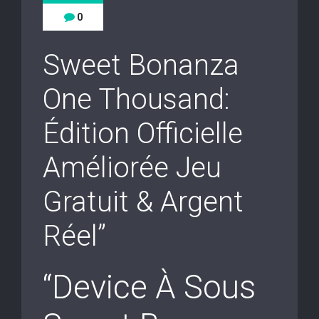
0
Sweet Bonanza
One Thousand:
Édition Officielle
Améliorée Jeu
Gratuit & Argent
Réel”
“Device À Sous