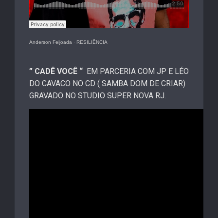
Anderson Feijoada
·
RESILIÊNCIA
” CADÊ VOCÊ “
EM PARCERIA COM JP E LÉO
DO CAVACO NO CD ( SAMBA DOM DE CRIAR)
GRAVADO NO STUDIO SUPER NOVA RJ.