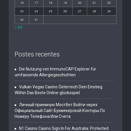
16
17
18
19
20
21
22
23
24
25
26
27
28
29
30
31
« jul
Postes recentes
Die Nutzung von ImmunoCAP Explorer für
umfassende Allergiegeschichten
Vulkan Vegas Casino Österreich Dein Einstieg
Within Das Beste Online-glücksspiel
Личный приемную Мостбет Войти через
Официальный Сайт Букмекерской Конторы По
Номеру Телефона Или Счета
N1 Casino Casino Sign In For Australia: Protected