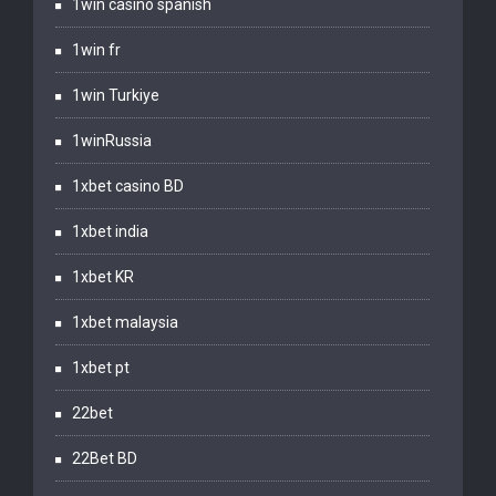
1win casino spanish
1win fr
1win Turkiye
1winRussia
1xbet casino BD
1xbet india
1xbet KR
1xbet malaysia
1xbet pt
22bet
22Bet BD