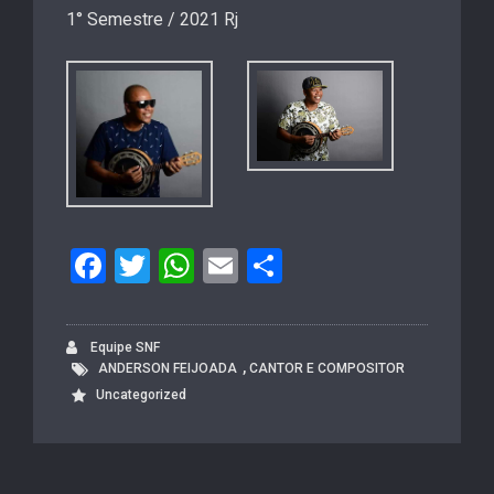
1° Semestre / 2021 Rj
F
T
W
E
S
a
wi
h
m
h
c
tt
at
ail
ar
Equipe SNF
e
er
s
e
,
ANDERSON FEIJOADA
CANTOR E COMPOSITOR
b
A
Uncategorized
o
p
o
p