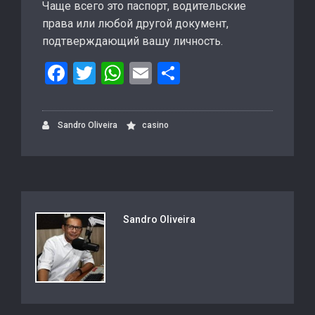
Чаще всего это паспорт, водительские
права или любой другой документ,
подтверждающий вашу личность.
F
T
W
E
S
a
wi
h
m
h
c
tt
at
ail
ar
Sandro Oliveira
casino
e
er
s
e
b
A
o
p
o
p
Sandro Oliveira
k