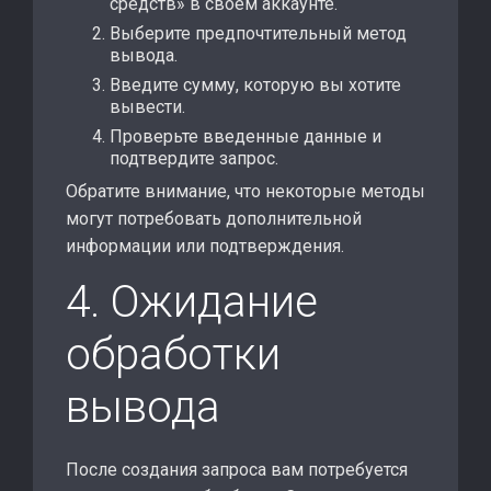
средств» в своем аккаунте.
Выберите предпочтительный метод
вывода.
Введите сумму, которую вы хотите
вывести.
Проверьте введенные данные и
подтвердите запрос.
Обратите внимание, что некоторые методы
могут потребовать дополнительной
информации или подтверждения.
4. Ожидание
обработки
вывода
После создания запроса вам потребуется