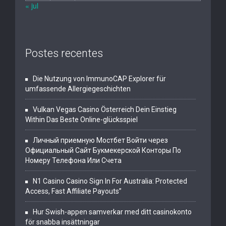
« jul
Postes recentes
Die Nutzung von ImmunoCAP Explorer für
umfassende Allergiegeschichten
Vulkan Vegas Casino Österreich Dein Einstieg
Within Das Beste Online-glücksspiel
Личный приемную Мостбет Войти через
Официальный Сайт Букмекерской Конторы По
Номеру Телефона Или Счета
N1 Casino Casino Sign In For Australia: Protected
Access, Fast Affiliate Payouts”
Hur Swish-appen samverkar med ditt casinokonto
för snabba insättningar