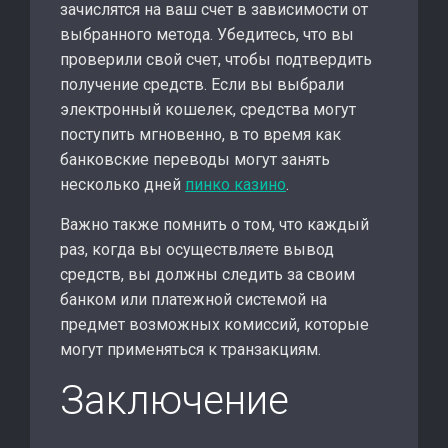
зачислятся на ваш счет в зависимости от
выбранного метода. Убедитесь, что вы
проверили свой счет, чтобы подтвердить
получение средств. Если вы выбрали
электронный кошелек, средства могут
поступить мгновенно, в то время как
банковские переводы могут занять
несколько дней
пинко казино
.
Важно также помнить о том, что каждый
раз, когда вы осуществляете вывод
средств, вы должны следить за своим
банком или платежной системой на
предмет возможных комиссий, которые
могут применяться к транзакциям.
Заключение