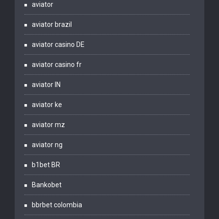
aviator
aviator brazil
aviator casino DE
aviator casino fr
aviator IN
aviator ke
aviator mz
aviator ng
b1bet BR
Bankobet
bbrbet colombia