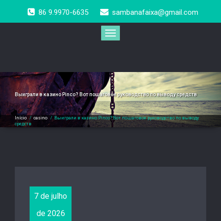
Skip
86 9.9970-6635
sambanafaixa@gmail.com
to
content
Toggle
navigation
Выиграли в казино Pinco? Вот пошаговое руководство по выводу средств
Início
/
casino
/
Выиграли в казино Pinco? Вот пошаговое руководство по выводу
средств
7 de julho
de 2026