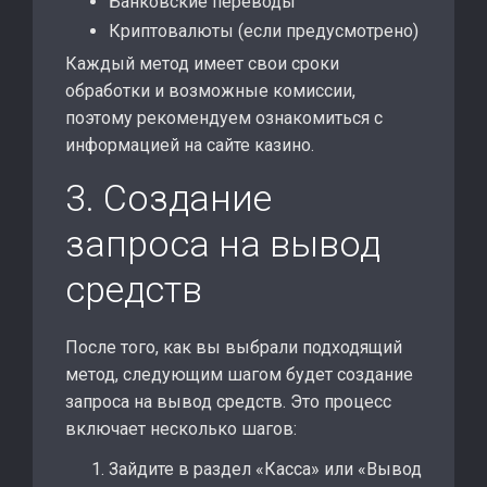
Банковские переводы
Криптовалюты (если предусмотрено)
Каждый метод имеет свои сроки
обработки и возможные комиссии,
поэтому рекомендуем ознакомиться с
информацией на сайте казино.
3. Создание
запроса на вывод
средств
После того, как вы выбрали подходящий
метод, следующим шагом будет создание
запроса на вывод средств. Это процесс
включает несколько шагов:
Зайдите в раздел «Касса» или «Вывод