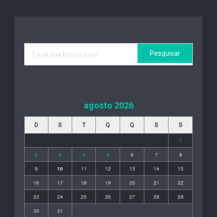
agosto 2026
D
S
T
Q
Q
S
S
1
2
3
4
5
6
7
8
9
10
11
12
13
14
15
16
17
18
19
20
21
22
23
24
25
26
27
28
29
30
31