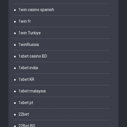
1win casino spanish
1win fr
1win Turkiye
1winRussia
1xbet casino BD
1xbet india
1xbet KR
1xbet malaysia
1xbet pt
22bet
22Bet BD