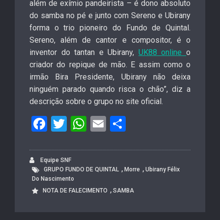
além de exímio pandeirista – é dono absoluto
do samba no pé e junto com Sereno e Ubirany
forma o trio pioneiro do Fundo de Quintal.
Sereno, além de cantor e compositor, é o
inventor do tantan e Ubirany,
UK88 online
o
criador do repique de mão. E assim como o
irmão Bira Presidente, Ubirany não deixa
ninguém parado quando risca o chão”, diz a
descrição sobre o grupo no site oficial.
F
T
W
E
S
a
wi
h
m
h
c
tt
at
ail
ar
Equipe SNF
e
er
s
e
,
,
GRUPO FUNDO DE QUINTAL
Morre
Ubirany Félix
Do Nascimento
b
A
,
NOTA DE FALECIMENTO
SAMBA
o
p
o
p