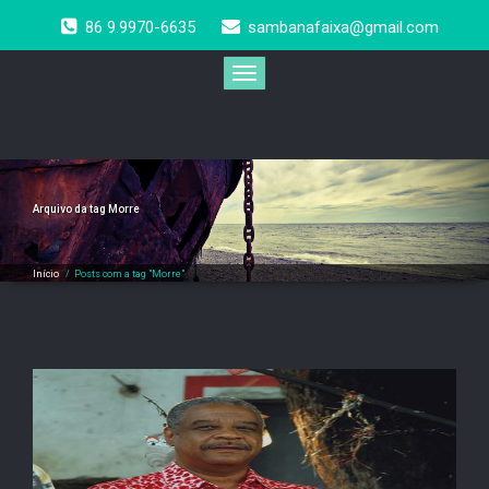
Skip
86 9.9970-6635
sambanafaixa@gmail.com
to
content
Toggle
navigation
Arquivo da tag
Morre
Início
/
Posts com a tag "Morre"