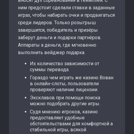
вносят дух соревнования в геймплей. С
ним предстоит сделали ставки в заданные
играх, чтобы набирать очки и продвигаться
среди лидеров. Только розыгрыш
завершится, победитель и призёры
заберут деньги и подарки партнёров.
Аппараты а деньги, где мгновенно
выполнить вейджер подарка.
Их количество зависимости от
суммы перевода.
Гораздо чем играть же казино Вован
в онлайн-слоты, пользователи
проверяют наличие лицензии.
Эксклавов при помощи поиска
можно подобрать другие игры.
Судя мнению игроков, казино
предоставляет удобные
обстоятельствами для комфортной а
стабильной игры, всякой