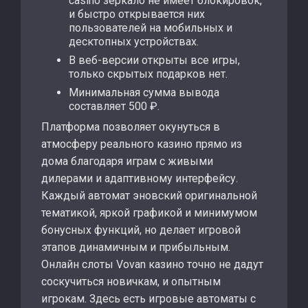
casino зеркало не имеет блокировок,
и быстро открывается них
пользователей на мобильных и
десктопных устройствах.
В веб-версии открыты все игры,
только скрытых подарков нет.
Минимальная сумма вывода
составляет 500 ₽.
Платформа позволяет окунуться в
атмосферу реального казино прямо из
дома благодаря играм с живыми
дилерами и адаптивному интерфейсу.
Каждый автомат эновский оригинальной
тематикой, яркой графикой и минимумом
бонусных функций, но делает игровой
этапов динамичным и прибыльным.
Онлайн слоты Vovan казино точно не дадут
соскучиться новичкам, и опытным
игрокам. Здесь есть игровые автоматы с