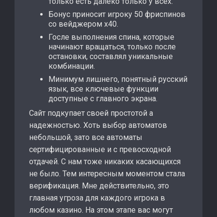
только есть далеко только у всех.
Бонус приносит игроку 50 фриспинов
со вейджером х40.
Госле выполнения спина, которые
начинают вращаться, только после
остановки, составлял уникальные
комбинации.
Минимум лишнего, понятный русский
язык, все ключевые функции
доступные с главного экрана.
Сайт подкупает своей простотой а
надежностью. Хоть выбор автоматов
небольшой, зато все автоматы
сертифицированные и с превосходной
отдачей. С нам тоже никаких касающихся
не было. Тем интересным моментом стала
верификация. Мне действительно, это
главная угроза для каждого игрока в
любом казино. На этом этапе вас могут