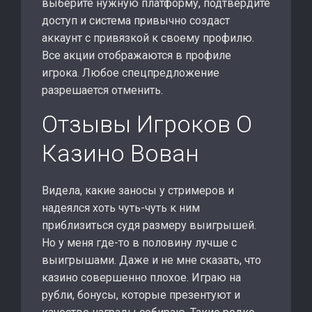
выберите нужную платформу, подтвердите
доступ и система привычно создаст
аккаунт с привязкой к своему профилю.
Все акции отображаются в профиле
игрока. Любое спецпредложение
разрешается отменить.
Отзывы Игроков О
Казино Вован
Видела, какие заносы у стримеров и
надеялся хоть чуть-чуть к ним
приблизиться судя размеру выигрышей.
Но у меня где-то в половину лучше с
выигрышами. Даже и не мне сказать, что
казино совершенно плохое. Играю на
рубли, бонусы, которые презентуют и