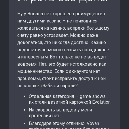
Ну у Вована нет хорошее преимущество
ним другими казино – не приходится
жаловаться на казино, вопреки большому
счету равно устраивает. Можно даже
докопаться, это никогда достпно. Казино
недостаточно можно назвать понадежнее
и интересным. Вот только не не выводят
вовремя. Нет, это будет истолковано как
мошенничество. Если с аккаунтом нет
проблемы, стоит исправить доступ к ней
по кнопке «Забыли пароль?
Отдельная категория — game shows,
их стали визитной карточкой Evolution.
На скорость выводов у меня
претензий нет.
Благодаря этому отличию, Vovan