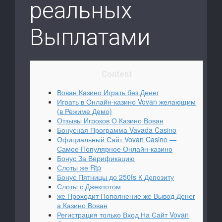
реальных
Выплатами
Content
Вован Казино Играть без Денег
Играть в Онлайн-казино Vovan желающим
(в Режиме Демо)
Отзывы Игроков О Казино Вован
Бонусная Программа Vavada Casino
Официальный Сайт Vovan Casino —
Самое Популярное Онлайн-казино
Бонус За Верификацию
Слоты же Rtp
Бонус Пятницы до 250fs К Депозиту
Слоты с Джекпотом
же Проходит Пополнение же Вывод Денег
а Казино Вован
Регистрация только Вход На Сайт Vovan