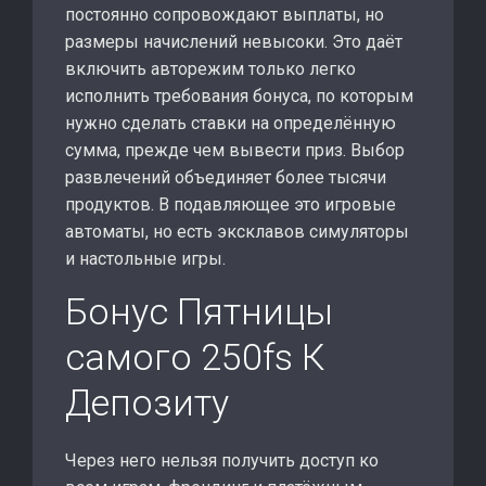
постоянно сопровождают выплаты, но
размеры начислений невысоки. Это даёт
включить авторежим только легко
исполнить требования бонуса, по которым
нужно сделать ставки на определённую
сумма, прежде чем вывести приз. Выбор
развлечений объединяет более тысячи
продуктов. В подавляющее это игровые
автоматы, но есть эксклавов симуляторы
и настольные игры.
Бонус Пятницы
самого 250fs К
Депозиту
Через него нельзя получить доступ ко