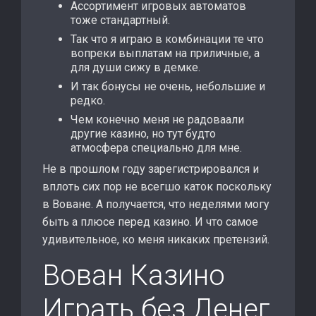
Ассортимент игровых автоматов
тоже стандартный.
Так что я играю в комбинации те что
вопреки выплатам на приличные, а
для души сижу в демке.
И так бонусы не очень, небольшие и
редко.
Чем конечно меня не радоваали
другие казино, но тут будто
атмосфера специально для мне.
Не в прошлом году зарегистрировался и
вплоть сих пор не всегшо каток поскольку
в Воване. А получается, что неделями могу
быть а плюсе перед казино. И что самое
удивительное, ко меня никаких претензий.
Вован Казино
Играть без Денег