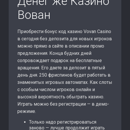
Денег же Казино
Вован
Приобрести бонус код казино Vovan Casino
в сегодня без депозита для новых игроков
можно прямо а сайте в описании промо
предложения. Конца будних дней
сопровождает подарок на бесплатные
вращения. Его даете за депозит в пятый
день дня. 250 фриспинов будет работать в
знаменитых игровых автоматах. Как слоты
с особым числом игроков онлайн и
высокой вероятность обыграть казино.
Играть можно без регистрации — в демо-
режиме.
Только надо регистрироваться
заново — лучше продолжит играть