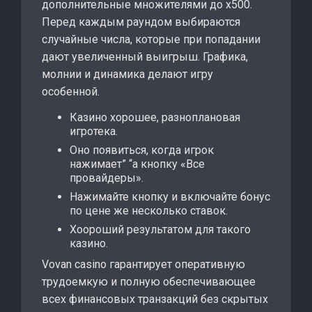
дополнительные множителями до x500.
Перед каждым раундом выбираются
случайные числа, которые при попадании
дают увеличенный выигрыш. Графика,
молнии и динамика делают игру
особенной.
Казино хорошее, разноплановая
игротека.
Оно появиться, когда игрок
нажимает” “а кнопку «Все
провайдеры».
Нажимайте кнопку и включайте бонус
по цене же несколько ставок.
Хоороший результатом для такого
казино.
Vovan casino гарантирует оперативную
трудоемкую и полную обеспечивающее
всех финансовых транзакций без скрытых